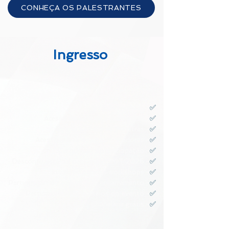
CONHEÇA OS PALESTRANTES
Ingresso
✅
Kit Boas-Vindas -
✅
Acesso ao café de boas-vindas -
✅
Acesso a todas as palestras -
✅
Acesso a área dos patrocinadores -
✅
Certificado de participação -
✅
Desconto especial para o SUMMIT 2026 -
✅
Inscrição para os workshops -
✅
Participação do coquetel de encarramento -
✅
Participação dos sorteios do evento -
✅
Chapelaria grátis -